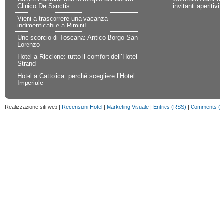
Clinico De Sanctis
invitanti aperitivi
Vieni a trascorrere una vacanza
indimenticabile a Rimini!
Uno scorcio di Toscana: Antico Borgo San
Lorenzo
Hotel a Riccione: tutto il comfort dell’Hotel
Strand
Hotel a Cattolica: perché scegliere l’Hotel
Imperiale
Realizzazione siti web |
Recensioni Hotel
|
Marketing Visuale
|
Entries (RSS)
|
Comments 