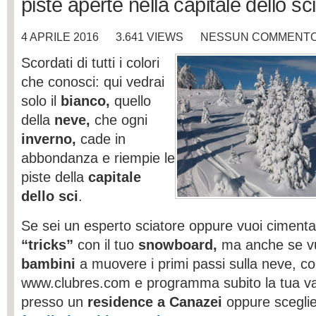
piste aperte nella capitale dello sci
4 APRILE 2016
3.641 VIEWS
NESSUN COMMENT
Scordati di tutti i colori
che conosci: qui vedrai
solo il
bianco,
quello
della
neve,
che ogni
inverno,
cade in
abbondanza e riempie le
piste della
capitale
dello sci
.
Se sei un esperto sciatore oppure vuoi cimenta
“tricks”
con il tuo
snowboard,
ma anche se vuo
bambini
a muovere i primi passi sulla neve, coll
www.clubres.com e programma subito la tua va
presso un
residence a Canazei
oppure sceglie