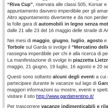
“Riva Cup”
, riservata alle classi 505, Korsar 
appuntamento davvero imperdibile per gli amant
Altro appuntamento divertente e da non perder
la folle gara di
automobili in legno senza mo
dalle 21 alle 23 del 16 maggio delle strade di A
Nei mesi di
maggio
,
giugno
,
luglio
,
agosto
e 
Torbole
sul Garda si svolge il
“Mercatino dell
rassegna imperdibile per chi è alla ricerca di pe
La manifestazione di svolge in
piazzetta Liet
maggio, 21 giugno, 19 luglio, 16 agosto e 20 s
Questi sono soltanto
alcuni degli event
i a cui
partecipare durante le vacanze sul lago di
Gar
maggiori informazioni su mostre, eventi e spetta
visitare il sito
http://www.gardatrentino.it/
Per trascorrere
vacanze indimenticabili e ril