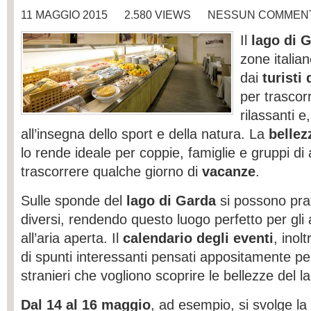
11 MAGGIO 2015
2.580 VIEWS
NESSUN COMMEN
Il
lago di 
zone italia
dai
turisti 
per trascor
rilassanti e
all’insegna dello sport e della natura. La
bellez
lo rende ideale per coppie, famiglie e gruppi di
trascorrere qualche giorno di
vacanze
.
Sulle sponde del
lago di Garda
si possono prat
diversi, rendendo questo luogo perfetto per gli 
all’aria aperta. Il
calendario degli eventi
, inol
di spunti interessanti pensati appositamente per t
stranieri che vogliono scoprire le bellezze del l
Dal 14 al 16 maggio
, ad esempio, si svolge la